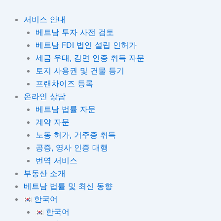
콘
텐
서비스 안내
츠
베트남 투자 사전 검토
로
베트남 FDI 법인 설립 인허가
건
세금 우대, 감면 인증 취득 자문
너
토지 사용권 및 건물 등기
뛰
프랜차이즈 등록
기
온라인 상담
베트남 법률 자문
계약 자문
노동 허가, 거주증 취득
공증, 영사 인증 대행
번역 서비스
부동산 소개
베트남 법률 및 최신 동향
한국어
한국어