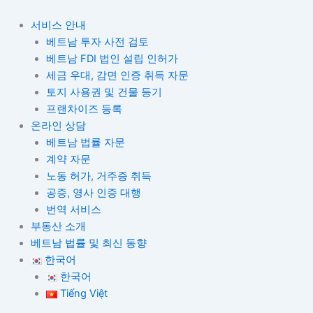
콘
텐
서비스 안내
츠
베트남 투자 사전 검토
로
베트남 FDI 법인 설립 인허가
건
세금 우대, 감면 인증 취득 자문
너
토지 사용권 및 건물 등기
뛰
프랜차이즈 등록
기
온라인 상담
베트남 법률 자문
계약 자문
노동 허가, 거주증 취득
공증, 영사 인증 대행
번역 서비스
부동산 소개
베트남 법률 및 최신 동향
한국어
한국어
Tiếng Việt